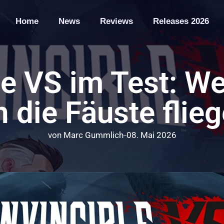
Home
News
Reviews
Releases 2026
le VS im Test: 
 die Fäuste flieg
von
Marc Gummlich
08. Mai 2026