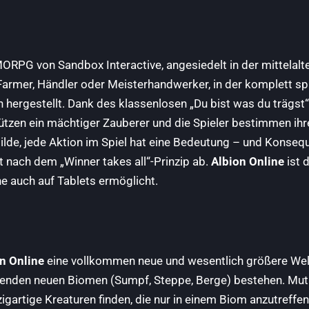
RPG von Sandbox Interactive, angesiedelt in der mittelalte
armer, Händler oder Meisterhandwerker, in der komplett spi
n hergestellt. Dank des klassenlosen „Du bist was du träg
en ein mächtiger Zauberer und die Spieler bestimmen ihre 
lde, jede Aktion im Spiel hat eine Bedeutung – und Konseq
t nach dem „Winner takes all“-Prinzip ab.
Albion Online
ist 
he auch auf Tablets ermöglicht.
n Online
eine vollkommen neue und wesentlich größere Welt
nenden neuen Biomen (Sumpf, Steppe, Berge) bestehen. Mut
gartige Kreaturen finden, die nur in einem Biom anzutreffen