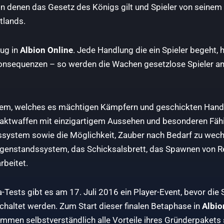
, in denen das Gesetz des Königs gilt und Spieler von seine
tlands.
zug in
Albion Online
. Jede Handlung die ein Spieler begeht, 
onsequenzen – so werden die Wachen gesetzlose Spieler am
ystem, welches es mächtigen Kämpfern und geschickten Ha
efaktwaffen mit einzigartigem Aussehen und besonderen Fähi
ystem sowie die Möglichkeit, Zauber nach Bedarf zu wechs
egenstandssystem, das Schicksalsbrett, das Spawnen von 
rbeitet.
Tests gibt es am 17. Juli 2016 ein Player-Event, bevor die 
chaltet werden. Zum Start dieser finalen Betaphase in
Albio
ommen selbstverständlich alle Vorteile ihres Gründerpakets