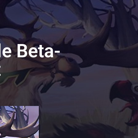
le Beta-
t