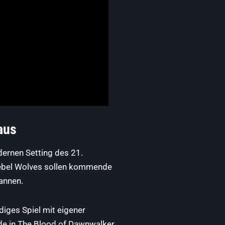
naus
dernen Setting des 21.
t Rebel Wolves sollen kommende
annen.
diges Spiel mit eigener
de in The Blood of Dawnwalker