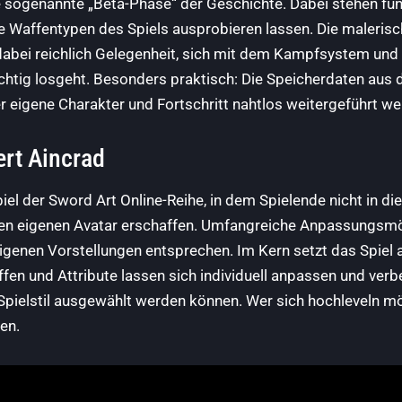
e sogenannte „Beta-Phase“ der Geschichte. Dabei stehen fün
e Waffentypen des Spiels ausprobieren lassen. Die malerisc
abei reichlich Gelegenheit, sich mit dem Kampfsystem und
ichtig losgeht. Besonders praktisch: Die Speicherdaten aus 
r eigene Charakter und Fortschritt nahtlos weitergeführt w
ert Aincrad
iel der Sword Art Online-Reihe, in dem Spielende nicht in d
ren eigenen Avatar erschaffen. Umfangreiche Anpassungsmö
igenen Vorstellungen entsprechen. Im Kern setzt das Spiel 
fen und Attribute lassen sich individuell anpassen und ve
Spielstil ausgewählt werden können. Wer sich hochleveln m
en.