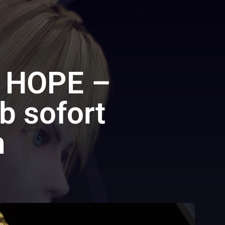
 HOPE –
b sofort
h