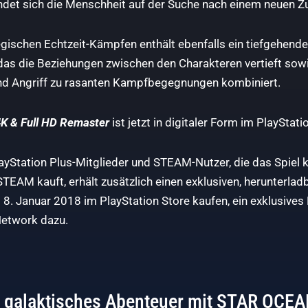
indet sich die Menschheit auf der Suche nach einem neuen Z
tegischen Echtzeit-Kämpfen enthält ebenfalls ein tiefgehend
das die Beziehungen zwischen den Charakteren vertieft sow
d Angriff zu rasanten Kampfbegegnungen kombiniert.
 & Full HD Remaster
ist jetzt in digitaler Form im PlayStat
yStation Plus-Mitglieder und STEAM-Nutzer, die das Spiel 
STEAM kauft, erhält zusätzlich einen exklusiven, herunterl
m 8. Januar 2018 im PlayStation Store kaufen, ein exklusive
Network dazu.
in galaktisches Abenteuer mit STAR OC