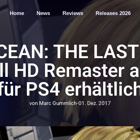
Home
News
Reviews
Releases 2026
CEAN: THE LAST
ll HD Remaster a
für PS4 erhältlic
von
Marc Gummlich
01. Dez. 2017