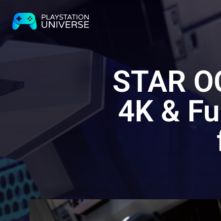
STAR O
4K & Fu