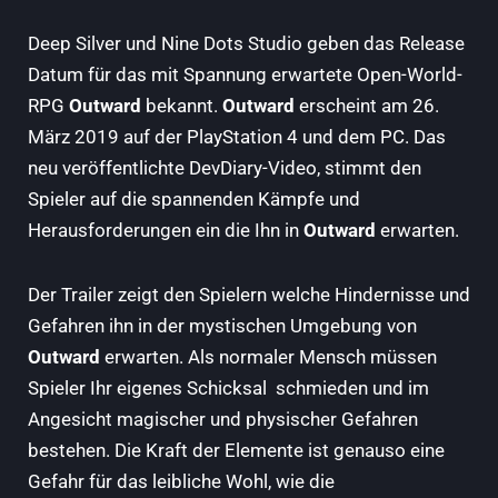
Deep Silver und Nine Dots Studio
geben das Release
Datum für das mit Spannung erwartete Open-World-
RPG
Outward
bekannt.
Outward
erscheint am 26.
März 2019 auf der PlayStation 4 und dem PC. Das
neu veröffentlichte DevDiary-Video, stimmt den
Spieler auf die spannenden Kämpfe und
Herausforderungen ein die Ihn in
Outward
erwarten.
Der Trailer zeigt den Spielern welche Hindernisse und
Gefahren ihn in der mystischen Umgebung von
Outward
erwarten. Als normaler Mensch müssen
Spieler Ihr eigenes Schicksal schmieden und im
Angesicht magischer und physischer Gefahren
bestehen. Die Kraft der Elemente ist genauso eine
Gefahr für das leibliche Wohl, wie die