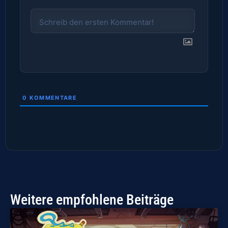
0
KOMMENTARE
Weitere empfohlene Beiträge