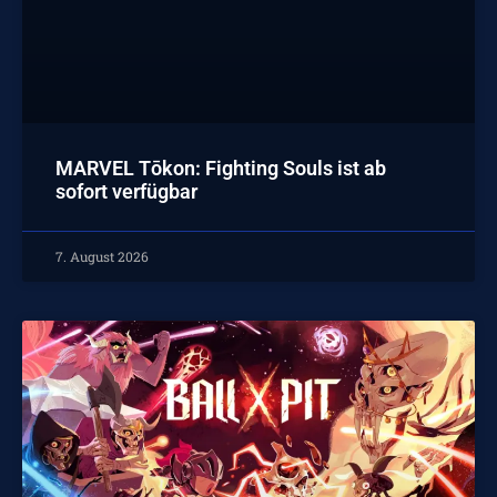
MARVEL Tōkon: Fighting Souls ist ab
sofort verfügbar
7. August 2026