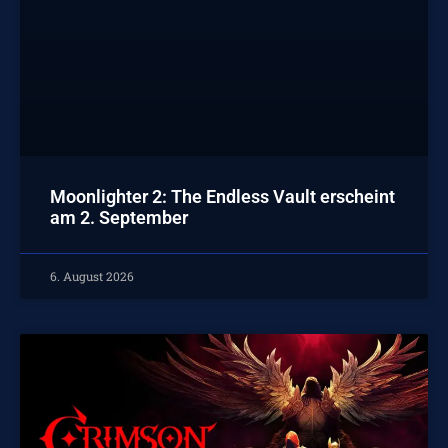
Moonlighter 2: The Endless Vault erscheint
am 2. September
6. August 2026