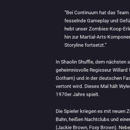
“Bei Continuum hat das Team j
fesselnde Gameplay und Gefühl 
hebt unser Zombies-Koop-Erle
hin zur Martial-Arts-Komponen
Storyline fortsetzt.”
In Shaolin Shuffle, dem nächsten
geheimnisvolle Regisseur Willard W
Gotham) und in der deutschen F
vertont wird. Dieses Mal hält Wyl
1970er Jahre spielt.
Die Spieler kriegen es mit neuen 
Bahn, heißen Nachtclubs und einem
(Jackie Brown, Foxy Brown). Neben 