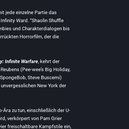
t jede einzelne Partie das
nfinity Ward. “Shaolin Shuffle
mbies und Charakterdialogen bis
rrückten Horrorfilm, der die
y: Infinite Warfare
, kehrt der
l Reubens (Pee-wee’s Big Holiday,
(SpongeBob, Steve Buscemi)
im unvergesslichen New York der
Ära zu tun, einschließlich der U-
rd, verkörpert von Pam Grier
ier freischaltbare Kampfstile ein,