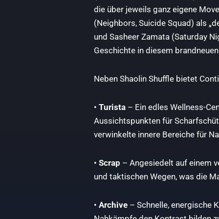
die über jeweils ganz eigene Move
(Neighbors, Suicide Squad) als „d
und Sasheer Zamata (Saturday Nigh
Geschichte in diesem brandneuen 
Neben Shaolin Shuffle bietet Con
•
Turista
– Ein edles Wellness-Cent
Aussichtspunkten für Scharfschüt
verwinkelte innere Bereiche für N
•
Scrap
– Angesiedelt auf einem v
und taktischen Wegen, was die Map
•
Archive
– Schnelle, energische K
Nahkämpfe den Kontrast bilden z