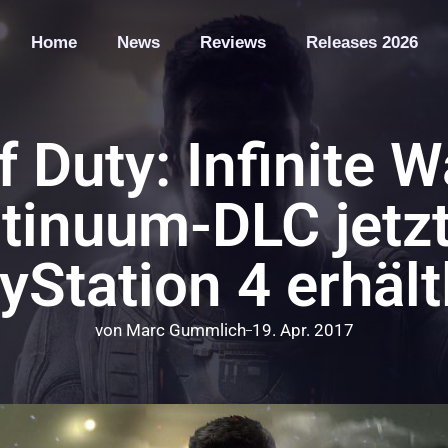
Home
News
Reviews
Releases 2026
f Duty: Infinite 
tinuum-DLC jetzt
yStation 4 erhält
von
Marc Gummlich
19. Apr. 2017