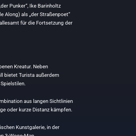
der Punker“, Ike Barinholtz
de Along) als „der Straßenpoet“
llesamt für die Fortsetzung der
rbenen Kreatur. Neben
l bietet Turista außerdem
Spielstilen.
bination aus langen Sichtlinien
ange oder kurze Distanz kämpfen.
schen Kunstgalerie, in der
ten 3-Wege-Map.