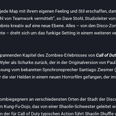
ede Map mit ihrem eigenen Feeling und Stil erschaffen, dami
von Teamwork vermittelt”, so Dave Stohl, Studioleiter von I
bnis kreativ auf eine neue Ebene. Alles – von den Disco-Zo
te – dreht sich um das funkige Setting in einem weiteren ve
 spannenden Kapitel des Zombies-Erlebnisses von
Call of Dut
yler als Schurke zurück, der in der Originalversion von Pau
assung vom bekannten Synchronsprecher Santiago Ziesmer 
er die vier Helden in einem neuen Horrorfilm gefangen, der 
Zombiegegnern an verschiedensten Orten der Stadt der Disco-
 Kung-Fu-Dojo, das von einer Shaolin-Schwester geleitet wi
der für Call of Duty typischen Action führt Shaolin Shuffle v