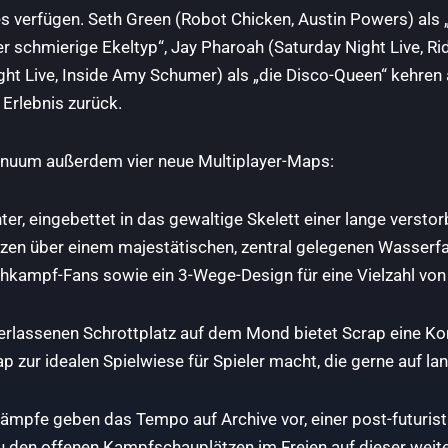
s verfügen. Seth Green (Robot Chicken, Austin Powers) als „
er schmierige Ekeltyp“, Jay Pharoah (Saturday Night Live, Ri
t Live, Inside Amy Schumer) als „die Disco-Queen“ kehren a
Erlebnis zurück.
tinuum außerdem vier neue Multiplayer-Maps:
er, eingebettet in das gewaltige Skelett einer lange versto
zen über einem majestätischen, zentral gelegenen Wasserfal
ahkampf-Fans sowie ein 3-Wege-Design für eine Vielzahl von 
erlassenen Schrottplatz auf dem Mond bietet Scrap eine Kom
 zur idealen Spielwiese für Spieler macht, die gerne auf l
ämpfe geben das Tempo auf Archive vor, einer post-futuristi
u den offenen Kampfschauplätzen im Freien auf dieser wei