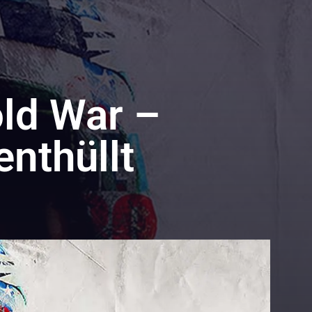
old War –
nthüllt