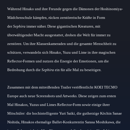
Während Hinako und ihre Freunde gegen die Dämonen der Hoshinomiya-
Mädchenschule kämpfen, rücken zerstörerische Kräfte in Form
der
Sephira
immer näher. Diese gigantischen Kreaturen, mit
überwältigender Macht ausgestattet, drohen die Welt für immer zu
zerstören. Um ihre Klassenkameraden und die gesamte Menschheit zu
schützen, verwandeln sich Hinako, Yuzu und Lime in ihre magischen
Reflector-Formen und nutzen die Energie der Emotionen, um die
Bedrohung durch die
Sephira
ein für alle Mal zu beseitigen.
Zusammen mit dem mitreißenden Trailer veröffentlicht KOEI TECMO
Europe auch neue Screenshots und Artworks. Diese zeigen zum ersten
Mal Hinakos, Yuzus und Limes Reflector-Form sowie einige ihrer
Mitschüler: die hochintelligente Yuri Saiki, die gutherzige Köchin Sanae
Nishida, Hinakos ehemalige Ballet-Konkurrentin Sarasa Moshikawa, die