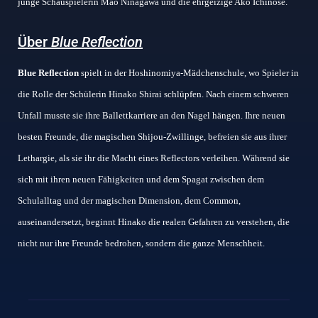
junge Schauspielerin Mao Ninagawa und die ehrgeizige Ako Ichinose.
Über
Blue Reflection
Blue Reflection
spielt in der Hoshinomiya-Mädchenschule, wo Spieler in
die Rolle der Schülerin Hinako Shirai schlüpfen. Nach einem schweren
Unfall musste sie ihre Ballettkarriere an den Nagel hängen. Ihre neuen
besten Freunde, die magischen Shijou-Zwillinge, befreien sie aus ihrer
Lethargie, als sie ihr die Macht eines Reflectors verleihen. Während sie
sich mit ihren neuen Fähigkeiten und dem Spagat zwischen dem
Schulalltag und der magischen Dimension, dem Common,
auseinandersetzt, beginnt Hinako die realen Gefahren zu verstehen, die
nicht nur ihre Freunde bedrohen, sondern die ganze Menschheit.